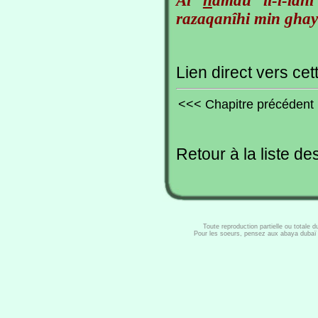
Al
h
amdu li-l-lâh
razaqanîhi min ghay
Lien direct vers cet
<<< Chapitre précédent
Retour à la liste de
Toute reproduction partielle ou totale 
Pour les soeurs, pensez aux abaya dubaï