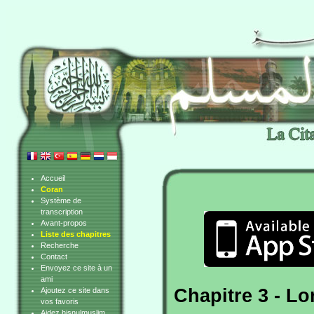
Accueil
Coran
Système de
transcription
Avant-propos
Liste des chapitres
Recherche
Contact
Envoyez ce site à un
ami
Chapitre 3 - Lo
Ajoutez ce site dans
vos favoris
Aidez hisnulmuslim