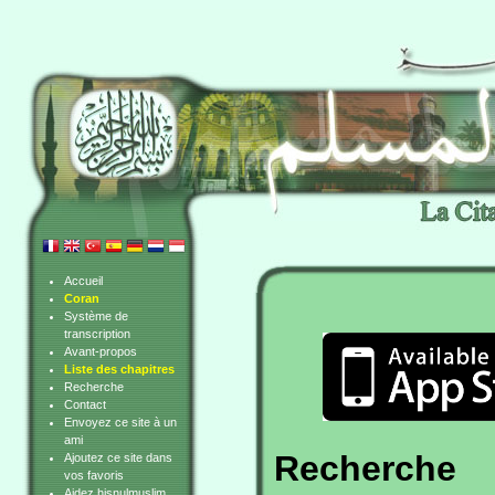
Accueil
Coran
Système de
transcription
Avant-propos
Liste des chapitres
Recherche
Contact
Envoyez ce site à un
ami
Recherche
Ajoutez ce site dans
vos favoris
Aidez hisnulmuslim