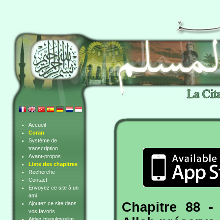
Accueil
Coran
Système de
transcription
Avant-propos
Liste des chapitres
Recherche
Contact
Envoyez ce site à un
ami
Chapitre 88 -
Ajoutez ce site dans
vos favoris
Aidez hisnulmuslim