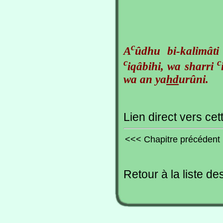
c
A
ûdhu bi-kalimâti
c
c
iqâbihi, wa sharri
wa an ya
h
d
urûni.
Lien direct vers cet
<<< Chapitre précédent
Retour à la liste de