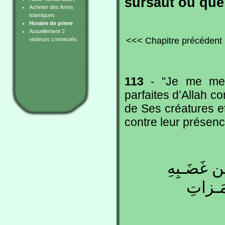
sursaut ou que 
Acheter des livres
islamiques
Horaire de priere
Actuellement 2
<<< Chapitre précédent
visiteurs connectés.
113
- "Je me mets
parfaites d’Allah c
de Ses créatures et
contre leur présen
ِن غَضَـبِهِ
َمَـزاتِ