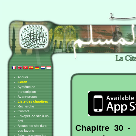
Accueil
Coran
Système de
transcription
Avant-propos
Liste des chapitres
Recherche
Contact
Envoyez ce site à un
ami
Chapitre 30 - 
Ajoutez ce site dans
vos favoris
Aidez hisnulmuslim