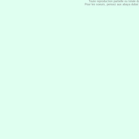
Toute reproduction partielle ou totale 
Pour les soeurs, pensez aux abaya dubaï