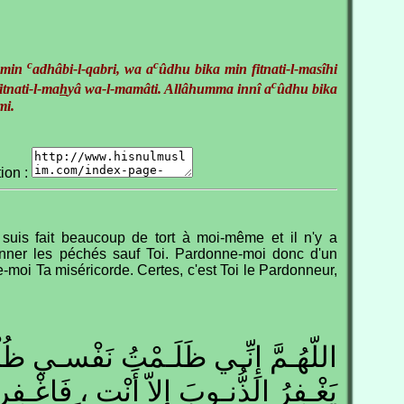
c
c
 min
adhâbi-l-qabri, wa a
ûdhu bika min fitnati-l-masîhi
c
tnati-l-ma
h
yâ wa-l-mamâti. Allâhumma innî a
ûdhu bika
mi.
tion :
uis fait beaucoup de tort à moi-même et il n'y a
nner les péchés sauf Toi. Pardonne-moi donc d'un
-moi Ta miséricorde. Certes, c'est Toi le Pardonneur,
اللّهُـمَّ إِنِّـي ظَلَـمْتُ نَفْسـي ظُلْ
يَغْـفِرُ الذُّنـوبَ إِلاّ أَنْت ، فَاغْـف