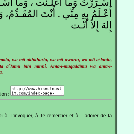
أَسْـرَرْتُ وَما أَعْلَـنْت ، وَما أَسْـ
أَعْـلَمُ بِهِ مِنِّي . أَنْتَ المُقَـدِّمُ، و
إِلهَ إِلاّ أَنْـت
c
matu, wa mâ akhkhartu, wa mâ asrartu, wa mâ a
lantu,
c
ta a
lamu bihi minnî. Anta-l-muqaddimu wa anta-l-
a.
tion :
i à T’invoquer, à Te remercier et à T’adorer de la