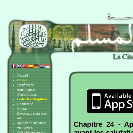
Accueil
Coran
Système de
transcription
Avant-propos
Liste des chapitres
Recherche
Contact
Envoyez ce site à un
ami
Chapitre 24 - Ap
Ajoutez ce site dans
vos favoris
avant les salutat
Aidez hisnulmuslim