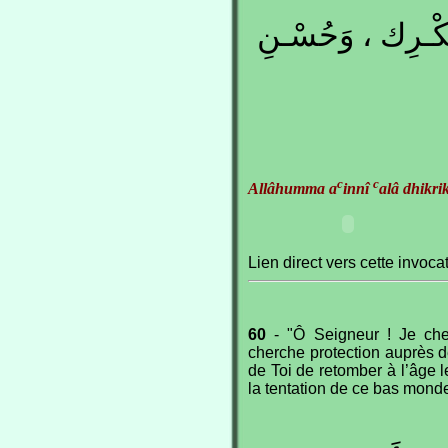
ُكْـرِك ، وَحُسْـنِ
c
c
Allâhumma a
innî
alâ dhikri
Lien direct vers cette invoca
60
- "Ô Seigneur ! Je cher
cherche protection auprès d
de Toi de retomber à l’âge l
la tentation de ce bas monde