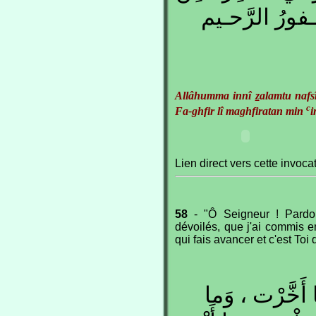
غَـفورُ الرَّحـيم
Allâhumma innî
z
alamtu nafs
c
Fa-ghfir lî maghfiratan min
i
Lien direct vers cette invoca
58
- "Ô Seigneur ! Pardo
dévoilés, que j'ai commis 
qui fais avancer et c'est Toi q
 أَخَّرْت ، وَما