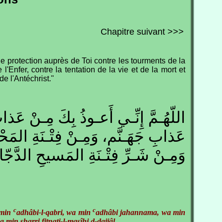
Chapitre suivant >>>
e protection auprès de Toi contre les tourments de la
l'Enfer, contre la tentation de la vie et de la mort et
de l'Antéchrist."
اللّهُـمَّ إِنِّـي أَعـوذُ بِكَ مِـنْ عَذا
عَذابِ جَهَـنَّم، وَمِـنْ فِتْـنَةِ الم،
وَمِـنْ شَـرِّ فِتْـنَةِ المَسيحِ الدَّجّ
c
c
 min
adhâbi-l-qabri, wa min
adhâbi jahannama, wa min
 min sharri fitnati-l-masîhi d-dajjâl.