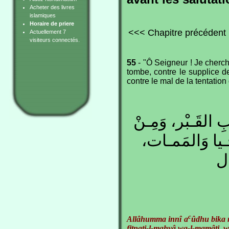
Acheter des livres
islamiques
Horaire de priere
<<< Chapitre précédent
Actuellement 7
visiteurs connectés.
55
- "Ô Seigneur ! Je cherch
tombe, contre le supplice de 
contre le mal de la tentation 
بِ القَـبْر، وَمِـنْ
َحْـيا وَالمَمـات
ال
c
Allâhumma innî a
ûdhu bika
fitnati-l-ma
h
yâ wa-l-mamâti, wa