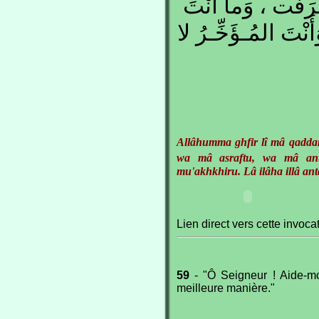
رَفْت ، وَما أَنْتَ
َأَنْتَ المُـؤَخِّـرُ لا
Allâhumma ghfir lî mâ qadda
wa mâ asraftu, wa mâ an
mu'akhkhiru. Lâ ilâha illâ ant
Lien direct vers cette invoca
59
- "Ô Seigneur ! Aide-mo
meilleure manière."