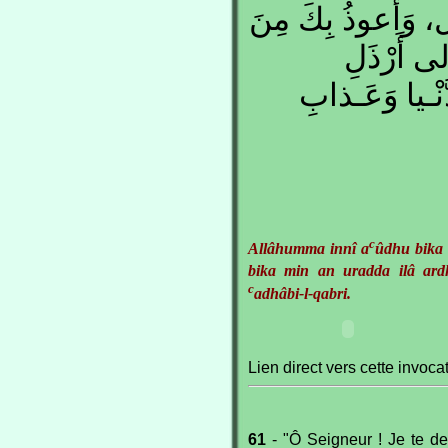
ـل، وَأَعوذُ بِكَ مِنَ
لى أَرْذَلِ
ُّنْـيا وَعَـذابِ
c
Allâhumma innî a
ûdhu bika 
bika min an uradda ilâ ardh
c
adhâbi-l-qabri.
Lien direct vers cette invoca
61
- "Ô Seigneur ! Je te d