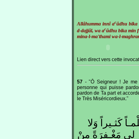
c
Allâhumma innî a
ûdhu bika
c
d-dajjâl, wa a
ûdhu bika min fi
mina-l-ma'thami wa-l-maghra
Lien direct vers cette invoca
57
- "Ô Seigneur ! Je me s
personne qui puisse pardo
pardon de Ta part et accorde
le Très Miséricordieux."
مـاً كَثـيراً وَلا
ِر لي مَغْـفِرَةً مِنْ