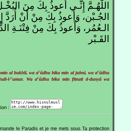
اللّهُـمَّ إِنِّـي أَعوذُ بِكَ مِنَ البُخْ
الجُـبْن، وَأَعوذُ بِكَ مِنْ أَنْ أُرَدَّ إِ
الـعُمُر، وَأََعوذُ بِكَ مِنْ فِتْنَـةِ الد
القَـبْر
c
c
min al bukhli, wa a
ûdhu bika min al jubni, wa a
ûdhu
c
c
ali-l-
umur. Wa a
ûdhu bika min fitnati d-dunyâ wa
tion :
emande le Paradis et je me mets sous Ta protection