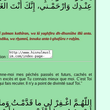
عِنْـدِك وَارْحَمْـني، إِنَّكَ أَنْتَ ال
î
z
ulman kathîran, wa lâ yaghfiru dh-dhunûba illâ anta.
ndika, wa r
h
amnî, innaka anta-l-ghafûru r-ra
h
îm.
tion :
nne-moi mes péchés passés et futurs, cachés et
en excès et que Tu connais mieux que moi. C'est Toi
ui fais reculer. Il n'y a point de divinité sauf Toi."
اللّهُـمَّ اغْـفِرْ لي ما قَدَّمْـتُ وَما