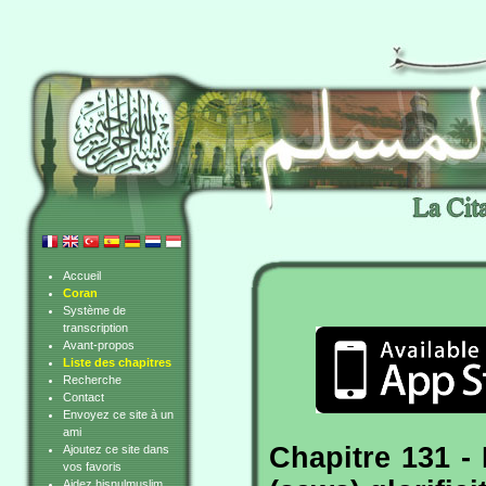
Accueil
Coran
Système de
transcription
Avant-propos
Liste des chapitres
Recherche
Contact
Envoyez ce site à un
ami
Chapitre 131 -
Ajoutez ce site dans
vos favoris
Aidez hisnulmuslim