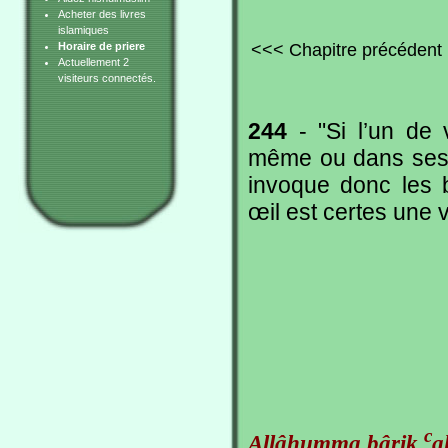
Acheter des livres
islamiques
<<< Chapitre précédent
Horaire de priere
Actuellement 2
visiteurs connectés.
244
- "Si l’un de 
même ou dans ses b
invoque donc les b
œil est certes une v
c
Allâhumma bârik
a