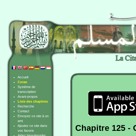
Accueil
Coran
Système de
transcription
Avant-propos
Liste des chapitres
Recherche
Contact
Envoyez ce site à un
ami
Chapitre 125 - 
Ajoutez ce site dans
vos favoris
Aidez hisnulmuslim