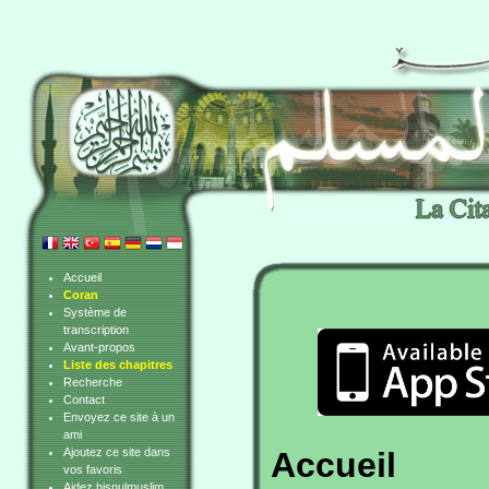
Accueil
Coran
Système de
transcription
Avant-propos
Liste des chapitres
Recherche
Contact
Envoyez ce site à un
ami
Ajoutez ce site dans
Accueil
vos favoris
Aidez hisnulmuslim