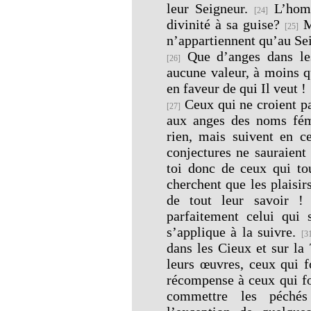
leur Seigneur.
L’homm
[24]
divinité à sa guise?
Ma
[25]
n’appartiennent qu’au Se
Que d’anges dans les
[26]
aucune valeur, à moins q
en faveur de qui Il veut !
Ceux qui ne croient pa
[27]
aux anges des noms fé
rien, mais suivent en ce
conjectures ne sauraient 
toi donc de ceux qui to
cherchent que les plaisi
de tout leur savoir ! 
parfaitement celui qui 
s’applique à la suivre.
[3
dans les Cieux et sur la 
leurs œuvres, ceux qui f
récompense à ceux qui fo
commettre les péchés