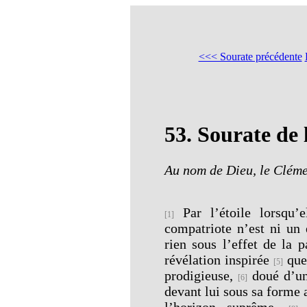
<<< Sourate précédente
53.
Sourate de 
Au nom de Dieu, le Cléme
Par l’étoile lorsqu’
[1]
compatriote n’est ni un
rien sous l’effet de la 
révélation inspirée
que 
[5]
prodigieuse,
doué d’une
[6]
devant lui sous sa forme
l’horizon suprême.
P