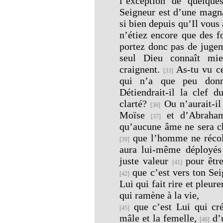
l’exception de quelques
Seigneur est d’une magna
si bien depuis qu’Il vous 
n’étiez encore que des f
portez donc pas de juge
seul Dieu connaît mi
craignent.
As-tu vu ce
[33]
qui n’a que peu donn
Détiendrait-il la clef 
clarté?
Ou n’aurait-il 
[36]
Moïse
et d’Abraham
[37]
qu’aucune âme ne sera c
que l’homme ne récolte
[39]
aura lui-même déployé
juste valeur
pour être
[41]
que c’est vers ton Sei
[42]
Lui qui fait rire et pleure
qui ramène à la vie,
que c’est Lui qui cré
[45]
mâle et la femelle,
d’u
[46]