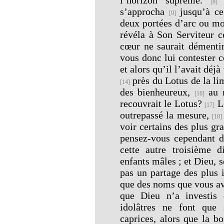
[8]
s’approcha
jusqu’à ce
[9]
deux portées d’arc ou m
révéla à Son Serviteur ce
cœur ne saurait démenti
vous donc lui contester c
et alors qu’il l’avait déj
près du Lotus de la li
[14]
des bienheureux,
au m
[16]
recouvrait le Lotus?
Le
[17]
outrepassé la mesure,
[18]
voir certains des plus gr
pensez-vous cependant d
cette autre troisième d
enfants mâles ; et Dieu, 
pas un partage des plus
que des noms que vous ave
que Dieu n’a investis d
idolâtres ne font que 
caprices, alors que la b