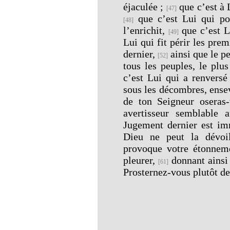
éjaculée ;
que c’est à 
[47]
que c’est Lui qui po
[48]
l’enrichit,
que c’est L
[49]
Lui qui fit périr les pre
dernier,
ainsi que le pe
[52]
tous les peuples, le plu
c’est Lui qui a renversé
sous les décombres, ense
de ton Seigneur oseras
avertisseur semblable 
Jugement dernier est i
Dieu ne peut la dévoi
provoque votre étonne
pleurer,
donnant ainsi 
[61]
Prosternez-vous plutôt de