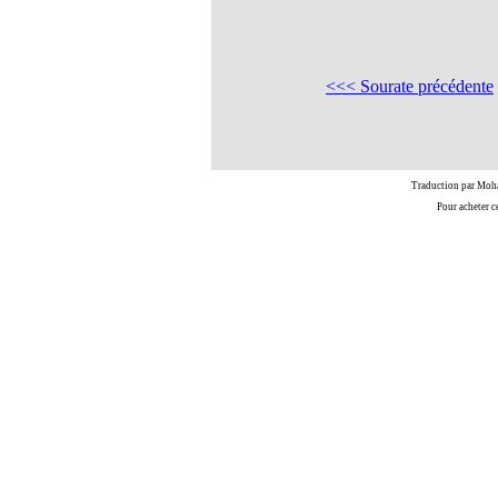
<<< Sourate précédente
Traduction par Moh
Pour acheter c