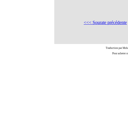
<<< Sourate précédente
Traduction par Moh
Pour acheter c