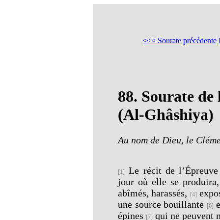
<<< Sourate précédente
88.
Sourate de 
(Al-Ghâshiya)
Au nom de Dieu, le Cléme
Le récit de l’Épreuve 
[1]
jour où elle se produira
abîmés, harassés,
expos
[4]
une source bouillante
e
[6]
épines
qui ne peuvent ni
[7]