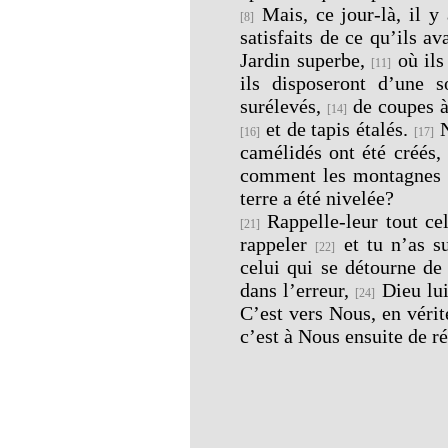
Mais, ce jour-là, il y
[8]
satisfaits de ce qu’ils a
Jardin superbe,
où ils
[11]
ils disposeront d’une 
surélevés,
de coupes à
[14]
et de tapis étalés.
N
[16]
[17]
camélidés ont été créés,
comment les montagnes o
terre a été nivelée?
Rappelle-leur tout cel
[21]
rappeler
et tu n’as s
[22]
celui qui se détourne de
dans l’erreur,
Dieu lui
[24]
C’est vers Nous, en vérit
c’est à Nous ensuite de r