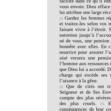
facilité dans ce qu’il en
vous envoie. Dieu efface 
lui attribue une large ré
Gardez les femmes rép
[6]
et traitez-les selon vos
faisant vivre à l’étroit. 
entretien jusqu’à l’accou
né de vous, une pension 
honnête avec elles. En c
nourrice pour assurer l’
aisé versera une pensi
l’homme aux ressources m
que Dieu lui a accordé. 
charge qui excède ses 
l’aisance à la gêne.
Que de cités ont tra
[8]
Seigneur et de Ses Env
compte des plus sévères
des plus cruels.
El
[9]
conséquences de leur c