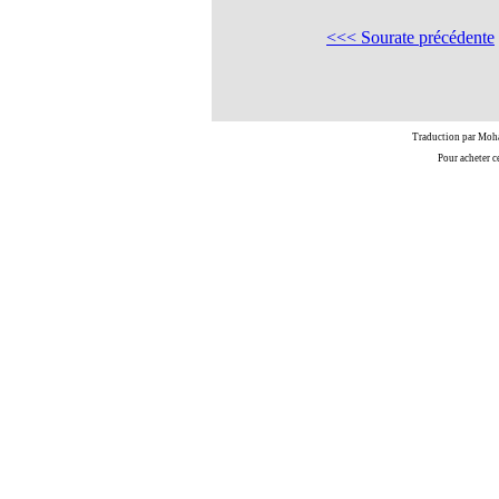
<<< Sourate précédente
Traduction par Moh
Pour acheter c