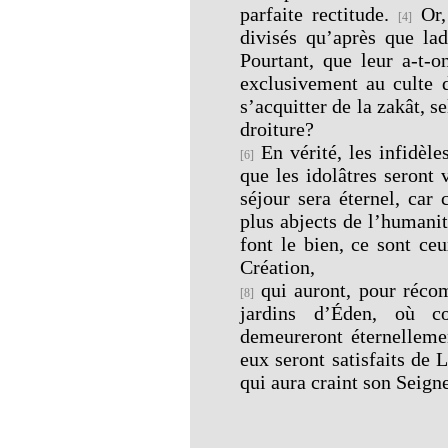
parfaite rectitude.
Or, 
[4]
divisés qu’après que la
Pourtant, que leur a-t-o
exclusivement au culte d
s’acquitter de la zakât, se
droiture?
En vérité, les infidèle
[6]
que les idolâtres seront
séjour sera éternel, car 
plus abjects de l’humani
font le bien, ce sont ceu
Création,
qui auront, pour récom
[8]
jardins d’Éden, où c
demeureront éternellemen
eux seront satisfaits de L
qui aura craint son Seigne