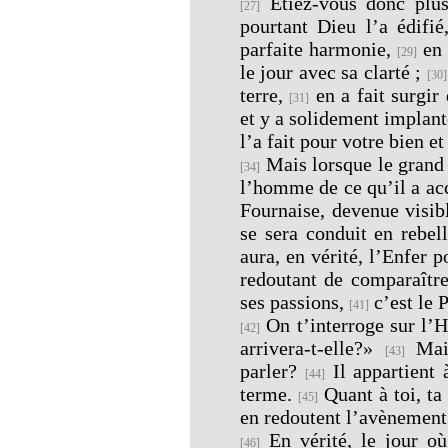
Étiez-vous donc plus 
[27]
pourtant Dieu l’a édifi
parfaite harmonie,
en 
[29]
le jour avec sa clarté ;
[30]
terre,
en a fait surgir
[31]
et y a solidement implan
l’a fait pour votre bien e
Mais lorsque le grand
[34]
l’homme de ce qu’il a ac
Fournaise, devenue visib
se sera conduit en rebel
aura, en vérité, l’Enfer 
redoutant de comparaîtr
ses passions,
c’est le P
[41]
On t’interroge sur l’
[42]
arrivera-t-elle?»
Mais
[43]
parler?
Il appartient 
[44]
terme.
Quant à toi, ta 
[45]
en redoutent l’avènement
En vérité, le jour où
[46]