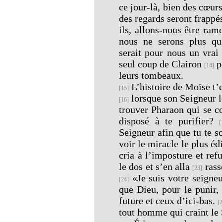
ce jour-là, bien des cœur
des regards seront frappé
ils, allons-nous être ra
nous ne serons plus qu
serait pour nous un vrai
seul coup de Clairon
p
[14]
leurs tombeaux.
L’histoire de Moïse t’e
[15]
lorsque son Seigneur l
[16]
trouver Pharaon qui se c
disposé à te purifier?
[
Seigneur afin que tu te 
voir le miracle le plus éd
cria à l’imposture et ref
le dos et s’en alla
rass
[23]
«Je suis votre seigneu
[24]
que Dieu, pour le punir, 
future et ceux d’ici-bas.
[
tout homme qui craint le 