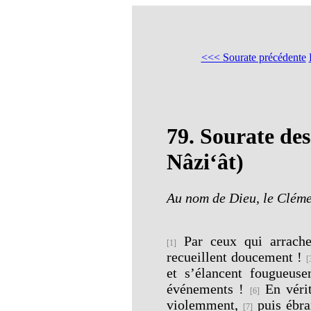
<<< Sourate précédente
79.
Sourate de
Nâzi‘ât)
Au nom de Dieu, le Cléme
Par ceux qui arrach
[1]
recueillent doucement !
[
et s’élancent fougueus
événements !
En vérit
[6]
violemment,
puis ébra
[7]